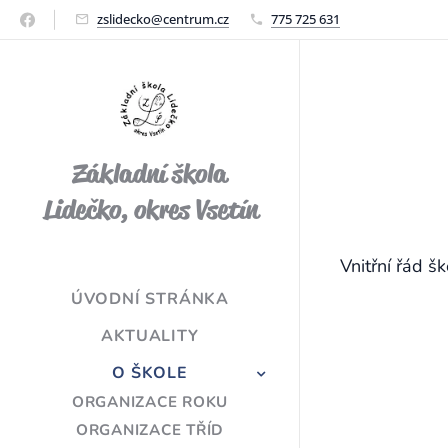
zslidecko@centrum.cz
775 725 631
Základní škola
Lidečko, okres Vsetín
Vnitřní řád šk
ÚVODNÍ STRÁNKA
AKTUALITY
O ŠKOLE
ORGANIZACE ROKU
ORGANIZACE TŘÍD