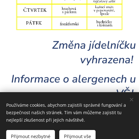
Změna jídelníčku
vyhrazena!
Informace o alergenech u
VŠJ.
Používáme cookies, abychom zajistili správné fungování a
bezpečnost našich stránek. Tím vám můžeme zajistit tu
nejlepší zkušenost při jejich návštěvě.
Základní škola Lidečko, okres Vsetín
Přijmout nezbytné
Přijmout vše