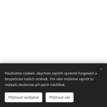
Používáme cookies, abychom zajistili správné fungování a
bezpečnost našich stránek. Tím vám můžeme zajistit tu
nejlepší zkušenost při jejich návštěvě.
Základní škola Lidečko, okres Vsetín
Přijmout nezbytné
Přijmout vše
Cookies