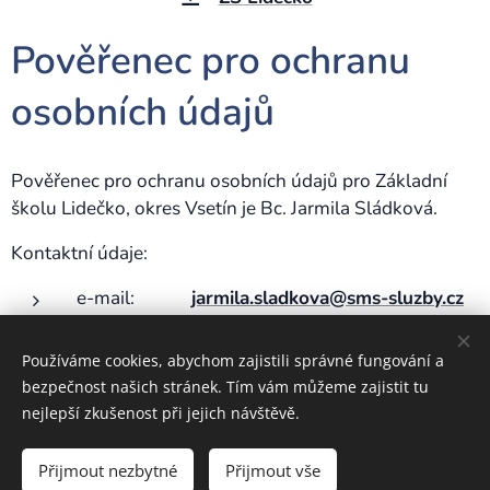
Pověřenec pro ochranu
osobních údajů
Pověřenec pro ochranu osobních údajů pro Základní
školu Lidečko, okres Vsetín je Bc. Jarmila Sládková.
Kontaktní údaje:
e-mail:
jarmila.sladkova@sms-sluzby.cz
telefon:
+420 774 950 005
Používáme cookies, abychom zajistili správné fungování a
bezpečnost našich stránek. Tím vám můžeme zajistit tu
nejlepší zkušenost při jejich návštěvě.
Základní škola Lidečko, okres Vsetín
Přijmout nezbytné
Přijmout vše
Cookies