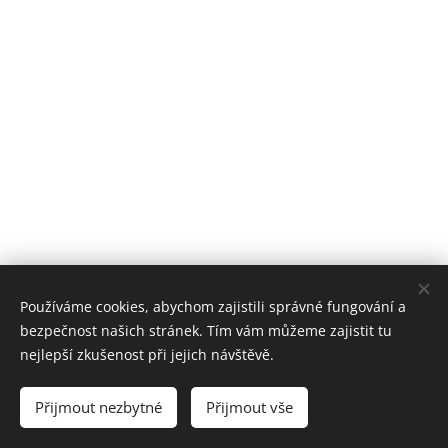
Používáme cookies, abychom zajistili správné fungování a
bezpečnost našich stránek. Tím vám můžeme zajistit tu
nejlepší zkušenost při jejich návštěvě.
Základní škola Lidečko, okres Vsetín
Přijmout nezbytné
Přijmout vše
Cookies