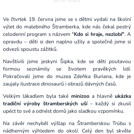
Ve čtvrtek 19. června jsme se s dětmi vydali na školní
výlet do malebného Štramberka, kde nás čekal pestrý
celodenní program s názvem "
Kdo si hraje, nezlobí"
. A
opravdu – děti si den naplno užily a společně jsme si
odvezli spoustu zážitků.
Navštívili jsme jeskyni Šipka, kde se děti poutavou
formou seznámily se životem pravěkých lidí.
Pokračovali jsme do muzea Zdeňka Buriana, kde je
zaujaly ilustrace dinosaurů i obrazů dávných časů.
Velkým lákadlem byla také
minizoo
a hlavně
ukázka
tradiční výroby štramberských uší
– každý si zkusil
upéct to své a odnést domů jako sladkou vzpomínku.
Na závěr nechyběl výšlap na Štramberskou Trúbu s
nádherným výhledem do okolí. Celý den byl skvěle