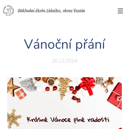
Základní škola Lidečko, okres Vsetín
Vánoční přání
20.12.2024