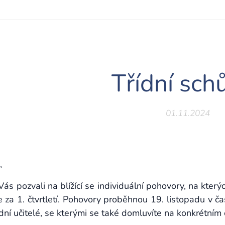
Třídní sch
01.11.2024
,
ás pozvali na blížící se individuální pohovory, na kter
e za 1. čtvrtletí. Pohovory proběhnou 19. listopadu v 
dní učitelé, se kterými se také domluvíte na konkrétním 