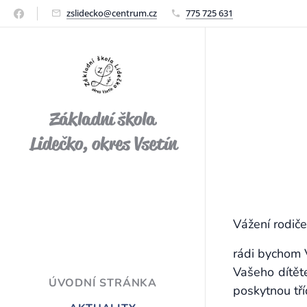
zslidecko@centrum.cz
775 725 631
Základní škola
Lidečko, okres Vsetín
Vážení rodiče
rádi bychom V
Vašeho dítět
ÚVODNÍ STRÁNKA
poskytnou tří