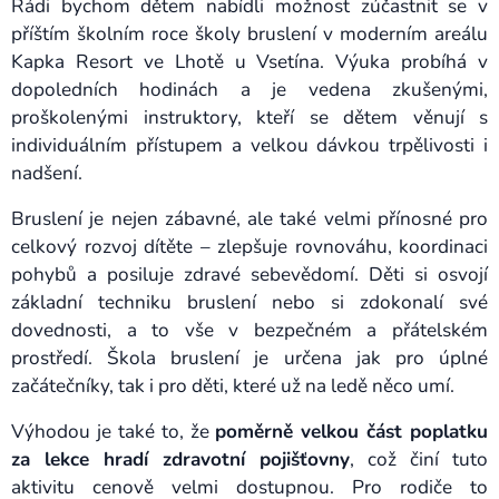
Rádi bychom dětem nabídli možnost zúčastnit se v
příštím školním roce školy bruslení v moderním areálu
Kapka Resort ve Lhotě u Vsetína. Výuka probíhá v
dopoledních hodinách a je vedena zkušenými,
proškolenými instruktory, kteří se dětem věnují s
individuálním přístupem a velkou dávkou trpělivosti i
nadšení.
Bruslení je nejen zábavné, ale také velmi přínosné pro
celkový rozvoj dítěte – zlepšuje rovnováhu, koordinaci
pohybů a posiluje zdravé sebevědomí. Děti si osvojí
základní techniku bruslení nebo si zdokonalí své
dovednosti, a to vše v bezpečném a přátelském
prostředí. Škola bruslení je určena jak pro úplné
začátečníky, tak i pro děti, které už na ledě něco umí.
Výhodou je také to, že
poměrně velkou část poplatku
za lekce hradí zdravotní pojišťovny
, což činí tuto
aktivitu cenově velmi dostupnou. Pro rodiče to