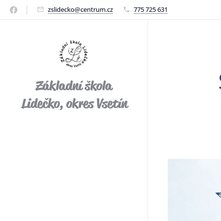
zslidecko@centrum.cz
775 725 631
Základní škola
Lidečko, okres Vsetín