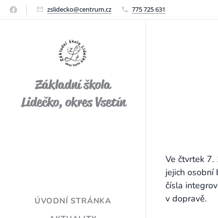
zslidecko@centrum.cz
775 725 631
Základní škola
Lidečko, okres Vsetín
Ve čtvrtek 7.
jejich osobní
čísla integro
v dopravě.
ÚVODNÍ STRÁNKA