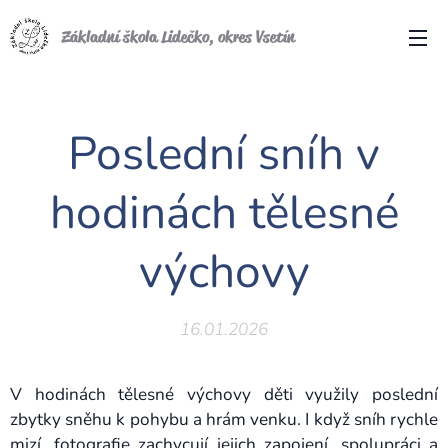
Základní škola Lidečko, okres Vsetín
Poslední sníh v
hodinách tělesné
výchovy
16.01.2026
V hodinách tělesné výchovy děti využily poslední
zbytky sněhu k pohybu a hrám venku. I když sníh rychle
mizí, fotografie zachycují jejich zapojení, spolupráci a