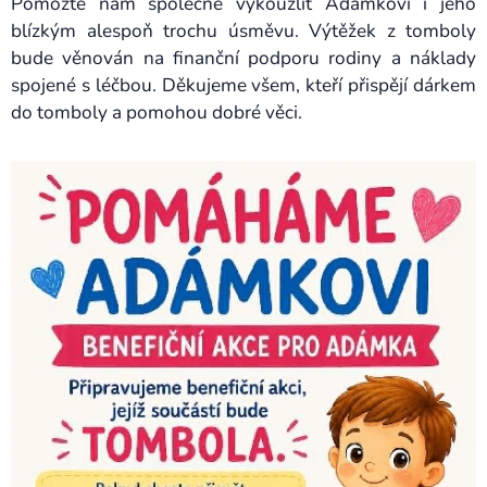
Pomozte nám společně vykouzlit Adámkovi i jeho
blízkým alespoň trochu úsměvu. Výtěžek z tomboly
bude věnován na finanční podporu rodiny a náklady
spojené s léčbou. Děkujeme všem, kteří přispějí dárkem
do tomboly a pomohou dobré věci.