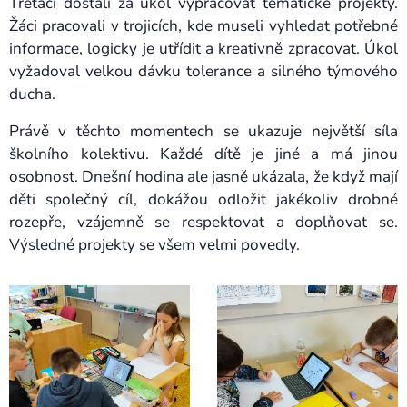
Třeťáci dostali za úkol vypracovat tematické projekty.
Žáci pracovali v trojicích, kde museli vyhledat potřebné
informace, logicky je utřídit a kreativně zpracovat. Úkol
vyžadoval velkou dávku tolerance a silného týmového
ducha.
Právě v těchto momentech se ukazuje největší síla
školního kolektivu. Každé dítě je jiné a má jinou
osobnost. Dnešní hodina ale jasně ukázala, že když mají
děti společný cíl, dokážou odložit jakékoliv drobné
rozepře, vzájemně se respektovat a doplňovat se.
Výsledné projekty se všem velmi povedly.