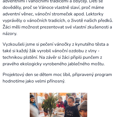
adventními i vánočními tradicemi a obyčeji. Děti se
dověděly, proč se Vánoce vlastně slaví, proč máme
adventní věnec, vánoční stromeček apod. Lektorky
vyprávěly o vánočních tradicích, o životě našich předků.
Žáci měli možnost prezentovat své vlastní zkušenosti a
názory.
Vyzkoušeli jsme si pečení vánočky z kynutého těsta a
také si každý žák vyrobil vánoční ozdobu z vlny -
technikou plstění. Na závěr si žáci připili punčem z
pravého ekologicky vyrobeného jablečného moštu.
Projektový den se dětem moc líbil, připravený program
hodnotíme jako velmi přínosný.