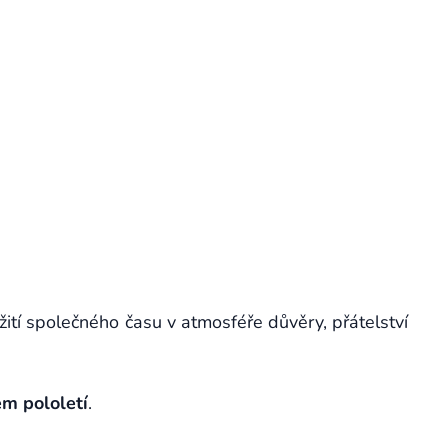
rožití společného času v atmosféře důvěry, přátelství
ém pololetí
.