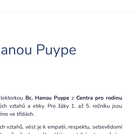
 Hanou Puype
 lektorkou
Bc. Hanou Puype
z
Centra pro rodinu
h vztahů a etiky. Pro žáky 1. až 5. ročníku jsou
římo ve třídách.
ch vztahů, vést je k empatii, respektu, sebevědomí