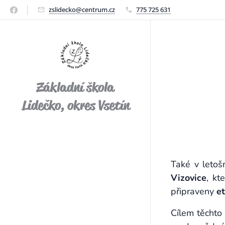
zslidecko@centrum.cz
775 725 631
Základní škola
Lidečko, okres Vsetín
Také v letoš
Vizovice
, kt
připraveny
et
Cílem těchto 