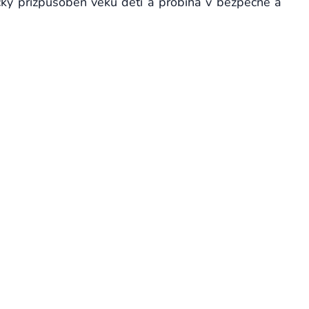
cky přizpůsoben věku dětí a probíhá v bezpečné a