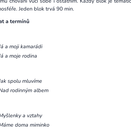
u chování vůči sobě i ostatním. Každý blok je temati
osféře. Jeden blok trvá 90 min.
at a termínů
Já a moji kamarádi
Já a moje rodina
Jak spolu mluvíme
Nad rodinným albem
Myšlenky a vztahy
Máme doma miminko