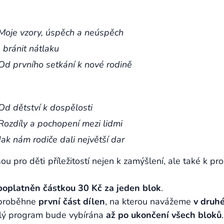
Moje vzory, úspěch a neúspěch
 bránit nátlaku
Od prvního setkání k nové rodině
Od dětství k dospělosti
Rozdíly a pochopení mezi lidmi
Jak nám rodiče dali největší dar
jsou pro děti příležitostí nejen k zamýšlení, ale také k p
.
poplatněn částkou 30 Kč za jeden blok
.
 proběhne
první část dílen
, na kterou navážeme
v druh
lý program bude vybírána
až po ukončení všech bloků
.