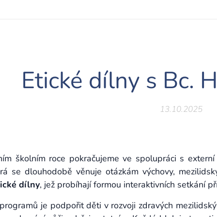
Etické dílny s Bc.
13.10.2025
ním školním roce pokračujeme ve spolupráci s externí
erá se dlouhodobě věnuje otázkám výchovy, mezilidskýc
ické dílny
, jež probíhají formou interaktivních setkání p
programů je podpořit děti v rozvoji zdravých mezilidský