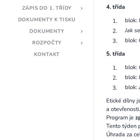
4. třída
ZÁPIS DO 1. TŘÍDY
DOKUMENTY K TISKU
blok:
Jak se
DOKUMENTY
blok:
ROZPOČTY
5. třída
KONTAKT
blok:
blok:
blok:
Etické dílny 
a otevřenosti
Program je
z
Tento týden
Úhrada za ce