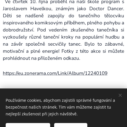
Ve čtvrtek 10. října proběhl na naší škole program s
Jaroslavem Havelkou, známým jako Doctor Dancer.
Děti se nadšeně zapojily do tanečního tělocviku
inspirovaného komiksovým příběhem, plného pohybu a
dobrodružství. Pod vedením zkušeného tanečníka si
vyzkoušely různé taneční kroky na populární hudbu a
na závěr společně secvičily tanec. Bylo to zábavné,
motivační a plné energie! Fotky z této akce si můžete
prohlédnout na přiloženém odkazu.
https://eu.zonerama.com/Link/Album/12240109
Share
Používáme cookies, abychom zajistili správné fungování a
bezpečnost našich stránek. Tím vám můžeme zajistit tu
nejlepší zkušenost při jejich návštěvě.
Základní škola Lidečko, okres Vsetín