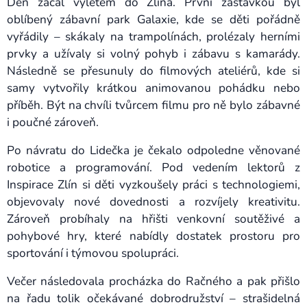
Den začal výletem do Zlína. První zastávkou byl
oblíbený zábavní park Galaxie, kde se děti pořádně
vyřádily – skákaly na trampolínách, prolézaly herními
prvky a užívaly si volný pohyb i zábavu s kamarády.
Následně se přesunuly do filmových ateliérů, kde si
samy vytvořily krátkou animovanou pohádku nebo
příběh. Být na chvíli tvůrcem filmu pro ně bylo zábavné
i poučné zároveň.
Po návratu do Lidečka je čekalo odpoledne věnované
robotice a programování. Pod vedením lektorů z
Inspirace Zlín si děti vyzkoušely práci s technologiemi,
objevovaly nové dovednosti a rozvíjely kreativitu.
Zároveň probíhaly na hřišti venkovní soutěživé a
pohybové hry, které nabídly dostatek prostoru pro
sportování i týmovou spolupráci.
Večer následovala procházka do Račného a pak přišlo
na řadu tolik očekávané dobrodružství – strašidelná