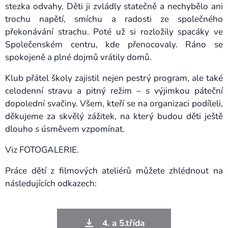
stezka odvahy. Děti ji zvládly statečně a nechybělo ani
trochu napětí, smíchu a radosti ze společného
překonávání strachu. Poté už si rozložily spacáky ve
Společenském centru, kde přenocovaly. Ráno se
spokojeně a plné dojmů vrátily domů.
Klub přátel školy zajistil nejen pestrý program, ale také
celodenní stravu a pitný režim – s výjimkou páteční
dopolední svačiny. Všem, kteří se na organizaci podíleli,
děkujeme za skvělý zážitek, na který budou děti ještě
dlouho s úsměvem vzpomínat.
Viz FOTOGALERIE.
Práce dětí z filmových ateliérů můžete zhlédnout na
následujících odkazech:
4. a 5.třída