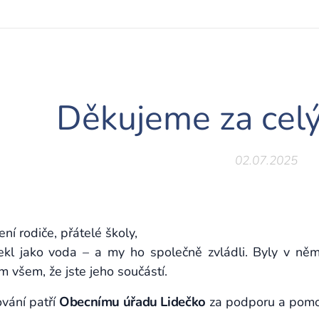
Děkujeme za celý
02.07.2025
ení rodiče, přátelé školy,
tekl jako voda – a my ho společně zvládli. Byly v něm 
 všem, že jste jeho součástí.
Obecnímu úřadu Lidečko
vání patří
za podporu a pomo