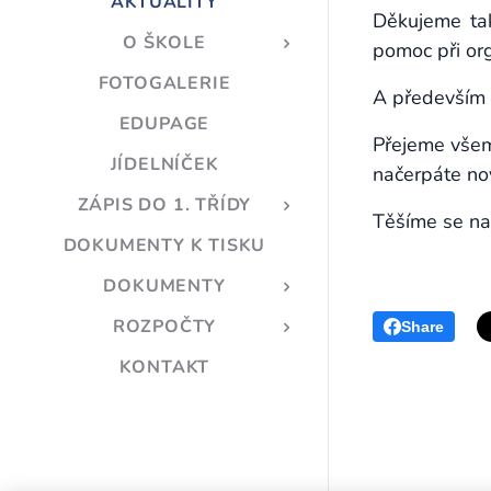
AKTUALITY
Děkujeme t
O ŠKOLE
pomoc při or
FOTOGALERIE
A především
EDUPAGE
Přejeme všem
JÍDELNÍČEK
načerpáte nov
ZÁPIS DO 1. TŘÍDY
Těšíme se na
DOKUMENTY K TISKU
DOKUMENTY
ROZPOČTY
Share
KONTAKT