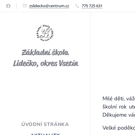
zslidecko@centrum.cz
775 725 631
Základní škola
Lidečko, okres Vsetín
Milé děti, váž
školní rok u
Děkujeme vám
ÚVODNÍ STRÁNKA
Velké poděko