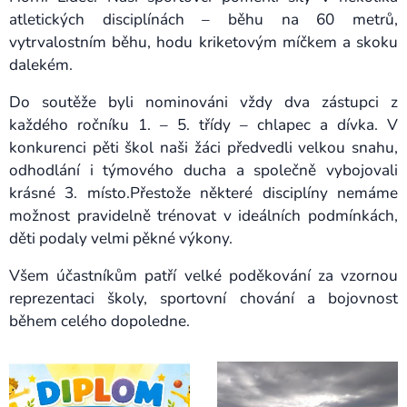
atletických disciplínách – běhu na 60 metrů,
vytrvalostním běhu, hodu kriketovým míčkem a skoku
dalekém.
Do soutěže byli nominováni vždy dva zástupci z
každého ročníku 1. – 5. třídy – chlapec a dívka. V
konkurenci pěti škol naši žáci předvedli velkou snahu,
odhodlání i týmového ducha a společně vybojovali
krásné 3. místo.Přestože některé disciplíny nemáme
možnost pravidelně trénovat v ideálních podmínkách,
děti podaly velmi pěkné výkony.
Všem účastníkům patří velké poděkování za vzornou
reprezentaci školy, sportovní chování a bojovnost
během celého dopoledne.